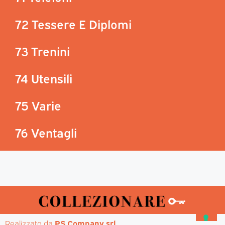
72 Tessere E Diplomi
73 Trenini
74 Utensili
75 Varie
76 Ventagli
Realizzato da 
PS Company srl