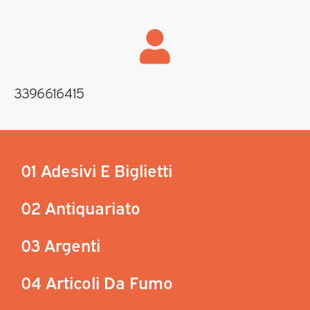
3396616415
01 Adesivi E Biglietti
02 Antiquariato
03 Argenti
04 Articoli Da Fumo