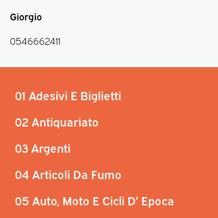
Giorgio
0546662411
01 Adesivi E Biglietti
02 Antiquariato
03 Argenti
04 Articoli Da Fumo
05 Auto, Moto E Cicli D’ Epoca