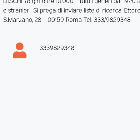
DISCHI 78 giri oltre 10.000 – tutti i generi dal 1920 al
e stranieri. Si prega di inviare liste di ricerca. Ettore
S.Marzano, 28 – 00159 Roma Tel. 333/9829348
3339829348