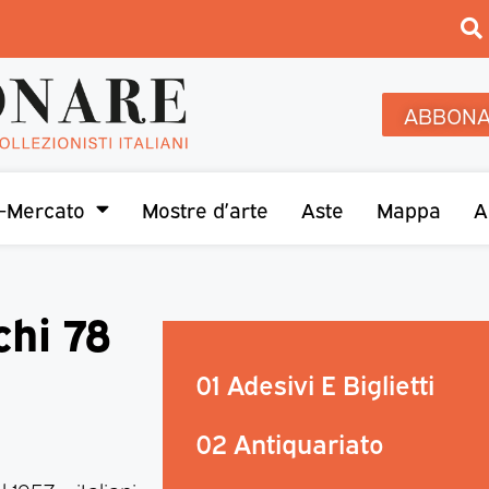
ABBONA
-Mercato
Mostre d’arte
Aste
Mappa
A
chi 78
01 Adesivi E Biglietti
02 Antiquariato