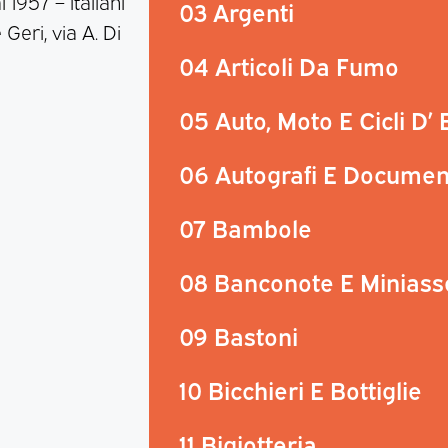
 1957 – italiani
03 Argenti
 Geri, via A. Di
04 Articoli Da Fumo
05 Auto, Moto E Cicli D’
06 Autografi E Documen
07 Bambole
08 Banconote E Miniass
09 Bastoni
10 Bicchieri E Bottiglie
11 Bigiotteria