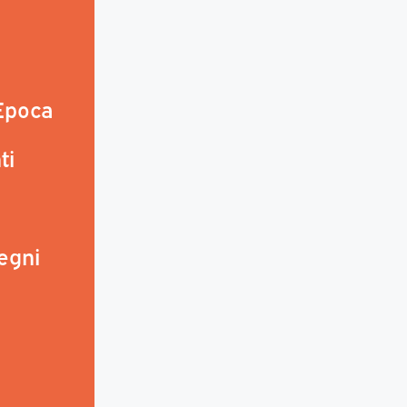
 Epoca
ti
egni