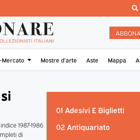
ABBONA
-Mercato
Mostre d’arte
Aste
Mappa
A
si
01 Adesivi E Biglietti
indice 1987-1986
02 Antiquariato
mpleti di