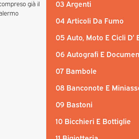
03 Argenti
 compreso già il
Palermo
04 Articoli Da Fumo
05 Auto, Moto E Cicli D’
06 Autografi E Documen
07 Bambole
08 Banconote E Miniass
09 Bastoni
10 Bicchieri E Bottiglie
11 Bigiotteria