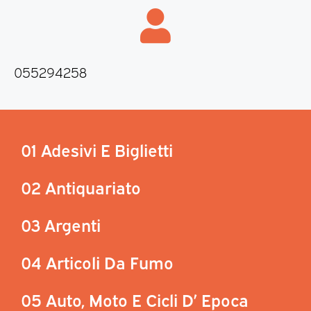
055294258
01 Adesivi E Biglietti
02 Antiquariato
03 Argenti
04 Articoli Da Fumo
05 Auto, Moto E Cicli D’ Epoca