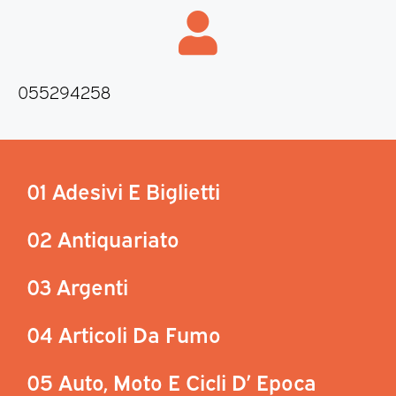
055294258
01 Adesivi E Biglietti
02 Antiquariato
03 Argenti
04 Articoli Da Fumo
05 Auto, Moto E Cicli D’ Epoca