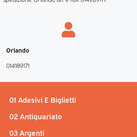
Orlando
014189171
01 Adesivi E Biglietti
02 Antiquariato
03 Argenti