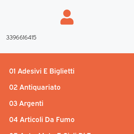
3396616415
01 Adesivi E Biglietti
02 Antiquariato
03 Argenti
04 Articoli Da Fumo