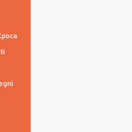
 Epoca
ti
egni