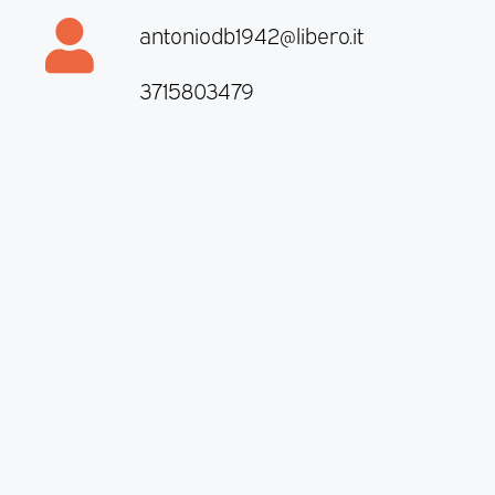
antoniodb1942@libero.it
3715803479