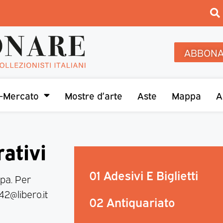
ABBONA
-Mercato
Mostre d’arte
Aste
Mappa
A
ativi
01 Adesivi E Biglietti
pa. Per
42@libero.it
02 Antiquariato