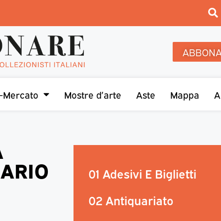
ABBONA
-Mercato
Mostre d’arte
Aste
Mappa
A
A
LARIO
01 Adesivi E Biglietti
02 Antiquariato