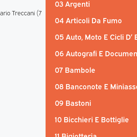
03 Argenti
ario Treccani (7
04 Articoli Da Fumo
05 Auto, Moto E Cicli D’
06 Autografi E Documen
07 Bambole
08 Banconote E Miniass
09 Bastoni
10 Bicchieri E Bottiglie
11 Bigiotteria