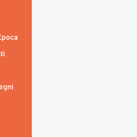
 Epoca
ti
egni