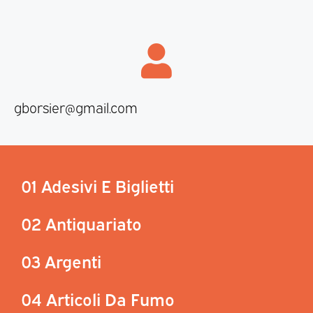
gborsier@gmail.com
01 Adesivi E Biglietti
02 Antiquariato
03 Argenti
04 Articoli Da Fumo