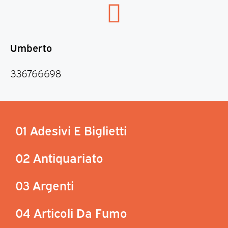
Umberto
336766698
01 Adesivi E Biglietti
02 Antiquariato
03 Argenti
04 Articoli Da Fumo