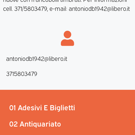
cell. 371/5803479, e-mail: antoniodb1942@libero.it
antoniodb1942@libero.it
3715803479
01 Adesivi E Biglietti
02 Antiquariato