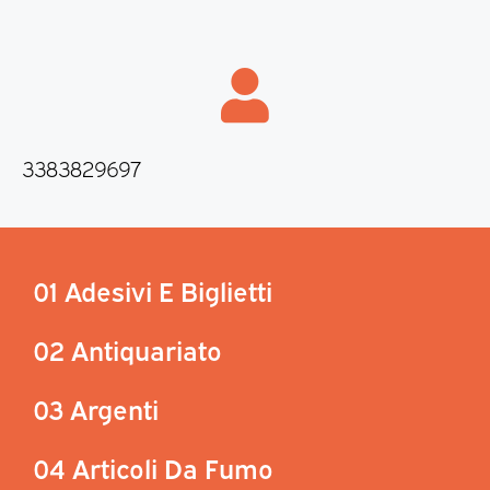
3383829697
01 Adesivi E Biglietti
02 Antiquariato
03 Argenti
04 Articoli Da Fumo