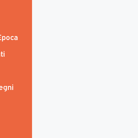
 Epoca
ti
egni