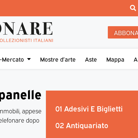
ABBONA
-Mercato
Mostre d’arte
Aste
Mappa
A
panelle
01 Adesivi E Biglietti
mmobili, appese
 Telefonare dopo
02 Antiquariato