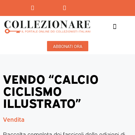
Mostre-Mercato
Mostre d’arte
ABBONATI ORA
VENDO “CALCIO
CICLISMO
ILLUSTRATO”
Vendita
Raccolta completa dei fascicoli delle edizioni di