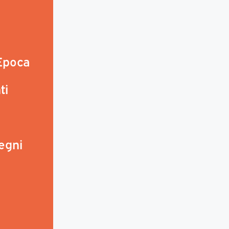
 Epoca
ti
egni