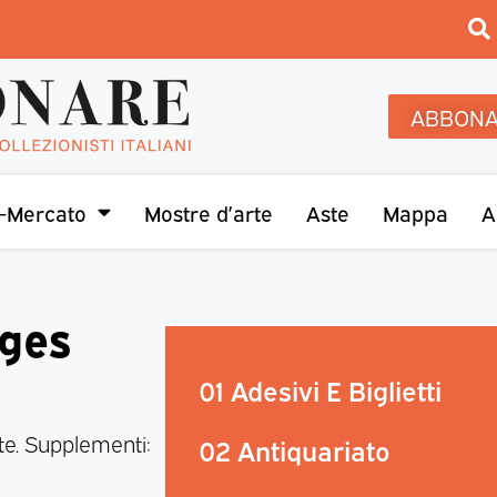
ABBONA
-Mercato
Mostre d’arte
Aste
Mappa
A
iges
01 Adesivi E Biglietti
te. Supplementi:
02 Antiquariato