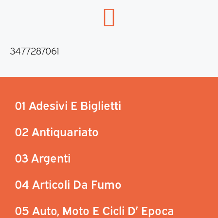
3477287061
01 Adesivi E Biglietti
02 Antiquariato
03 Argenti
04 Articoli Da Fumo
05 Auto, Moto E Cicli D’ Epoca