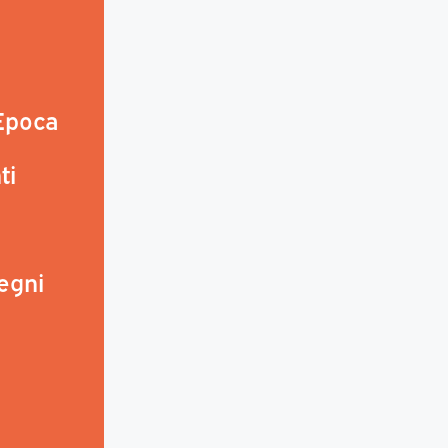
 Epoca
ti
egni