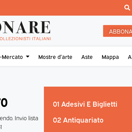
ABBONA
-Mercato
Mostre d’arte
Aste
Mappa
A
70
01 Adesivi E Biglietti
ndo. Invio lista
02 Antiquariato
1