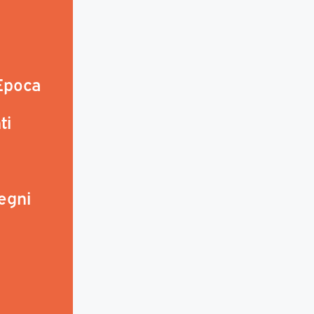
 Epoca
ti
egni