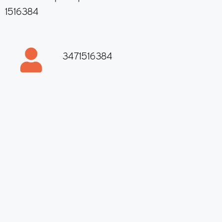
1516384
3471516384