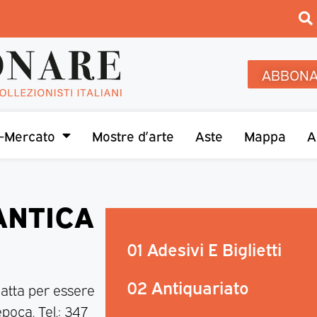
ABBONA
-Mercato
Mostre d’arte
Aste
Mappa
A
ANTICA
01 Adesivi E Biglietti
02 Antiquariato
atta per essere
poca. Tel.: 347