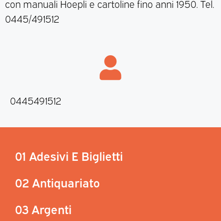
con manuali Hoepli e cartoline fino anni 1950. Tel.
0445/491512
0445491512
01 Adesivi E Biglietti
02 Antiquariato
03 Argenti