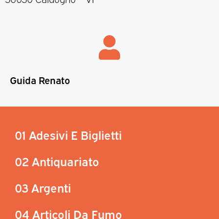
Guida Renato
01 Adesivi E Biglietti
02 Antiquariato
03 Argenti
04 Articoli Da Fumo