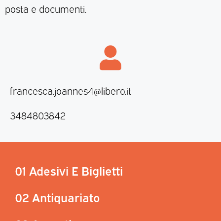
posta e documenti.
francesca.joannes4@libero.it
3484803842
01 Adesivi E Biglietti
02 Antiquariato