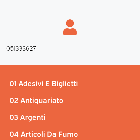
051333627
01 Adesivi E Biglietti
02 Antiquariato
03 Argenti
04 Articoli Da Fumo