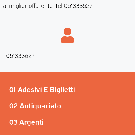
al miglior offerente. Tel 051333627
051333627
01 Adesivi E Biglietti
02 Antiquariato
03 Argenti