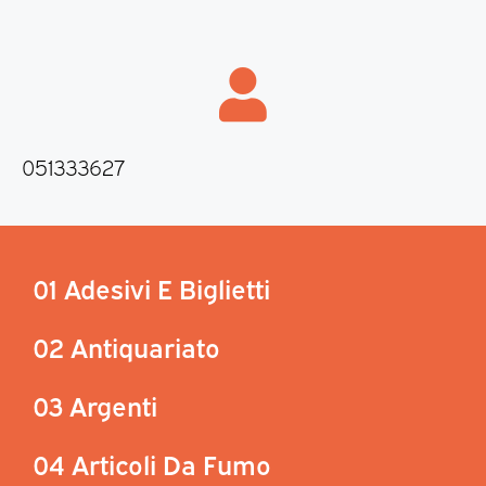
051333627
01 Adesivi E Biglietti
02 Antiquariato
03 Argenti
04 Articoli Da Fumo