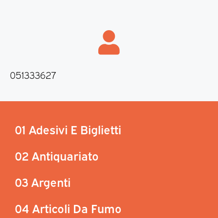
051333627
01 Adesivi E Biglietti
02 Antiquariato
03 Argenti
04 Articoli Da Fumo