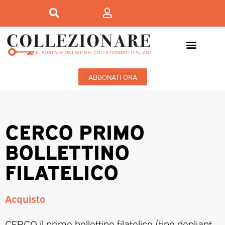
ABBONATI ORA
CERCO PRIMO
BOLLETTINO
FILATELICO
Acquisto
CERCO il primo bollettino filatelico (tipo depliant