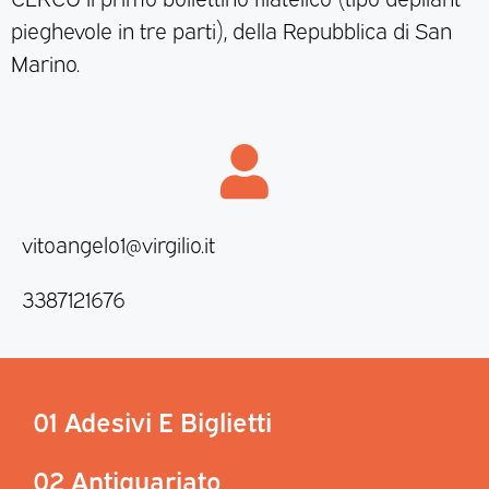
pieghevole in tre parti), della Repubblica di San
Marino.
vitoangelo1@virgilio.it
3387121676
01 Adesivi E Biglietti
02 Antiquariato