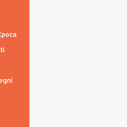
 Epoca
ti
egni