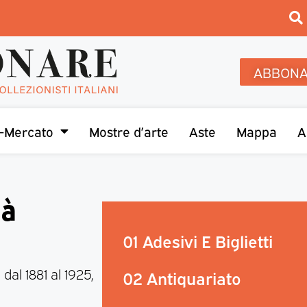
ABBONA
-Mercato
Mostre d’arte
Aste
Mappa
A
tà
01 Adesivi E Biglietti
al 1881 al 1925,
02 Antiquariato