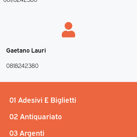
Gaetano Lauri
0818242380
01 Adesivi E Biglietti
02 Antiquariato
03 Argenti