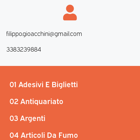
filippo.gioacchini@gmail.com
3383239884
01 Adesivi E Biglietti
02 Antiquariato
03 Argenti
04 Articoli Da Fumo