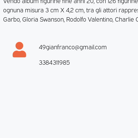
Vendo album figurine fine anni 20, con 126 figurine 
ognuna misura 3 cm X 4,2 cm, tra gli attori rappres
Garbo, Gloria Swanson, Rodolfo Valentino, Charlie C
49gianfranco@gmail.com
3384311985