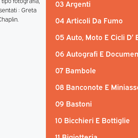
tipo fotografia,
03 Argenti
entati : Greta
haplin.
04 Articoli Da Fumo
05 Auto, Moto E Cicli D’
06 Autografi E Documen
07 Bambole
08 Banconote E Miniass
09 Bastoni
10 Bicchieri E Bottiglie
11 Bigiotteria