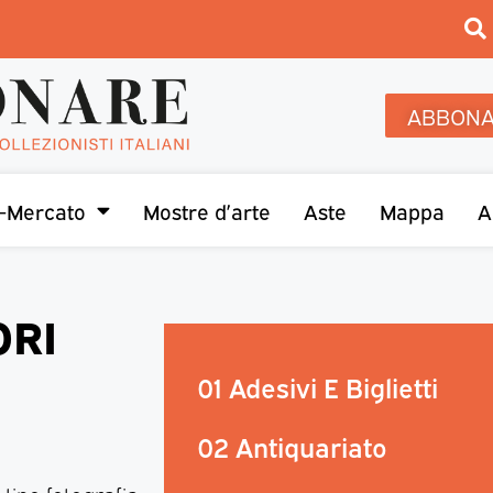
ABBONA
-Mercato
Mostre d’arte
Aste
Mappa
A
ORI
01 Adesivi E Biglietti
02 Antiquariato