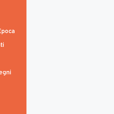
 Epoca
ti
egni