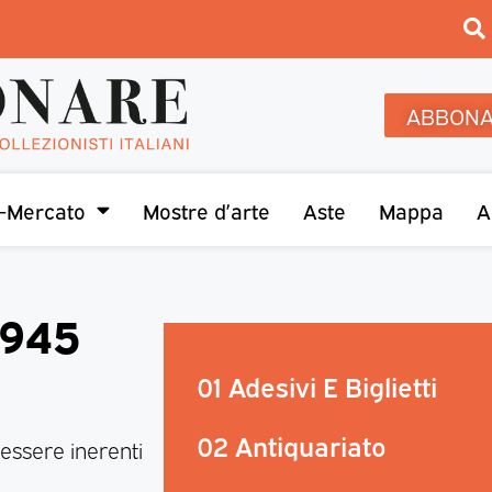
ABBONA
-Mercato
Mostre d’arte
Aste
Mappa
A
1945
01 Adesivi E Biglietti
02 Antiquariato
essere inerenti