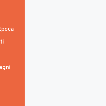
 Epoca
ti
egni