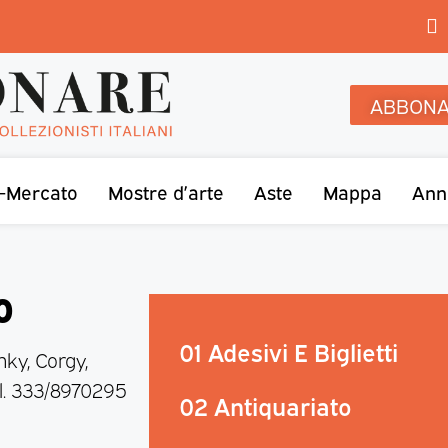
ABBONA
-Mercato
Mostre d’arte
Aste
Mappa
Ann
o
01 Adesivi E Biglietti
nky, Corgy,
Tel. 333/8970295
02 Antiquariato