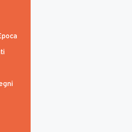
 Epoca
ti
egni