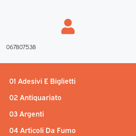
067807538
01 Adesivi E Biglietti
02 Antiquariato
03 Argenti
04 Articoli Da Fumo