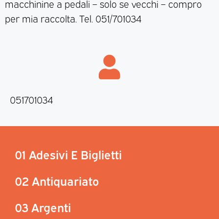
macchinine a pedali – solo se vecchi – compro
per mia raccolta. Tel. 051/701034
051701034
01 Adesivi E Biglietti
02 Antiquariato
03 Argenti