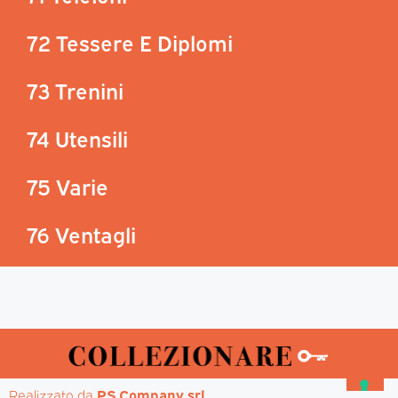
72 Tessere E Diplomi
73 Trenini
74 Utensili
75 Varie
76 Ventagli
Realizzato da 
PS Company srl