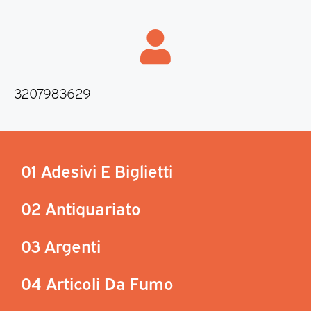
3207983629
01 Adesivi E Biglietti
02 Antiquariato
03 Argenti
04 Articoli Da Fumo