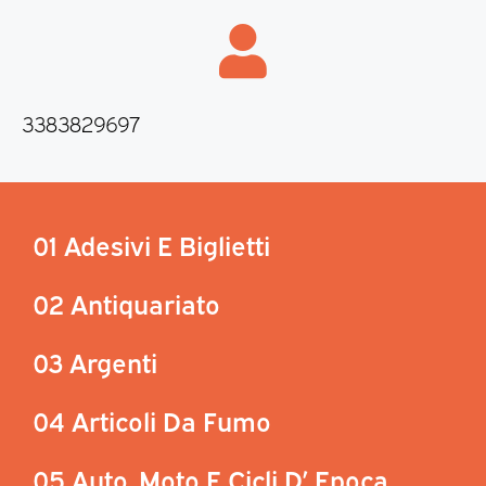
3383829697
01 Adesivi E Biglietti
02 Antiquariato
03 Argenti
04 Articoli Da Fumo
05 Auto, Moto E Cicli D’ Epoca