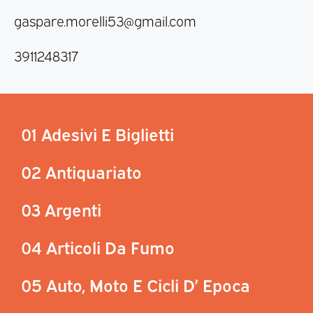
gaspare.morelli53@gmail.com
3911248317
01 Adesivi E Biglietti
02 Antiquariato
03 Argenti
04 Articoli Da Fumo
05 Auto, Moto E Cicli D’ Epoca