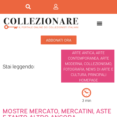
ABBONATI ORA
ARTE ANTICA
,
ARTE
CONTEMPORANEA
,
ARTE
MODERNA
,
COLLEZIONISMO
,
Stai leggendo:
FOTOGRAFIA
,
NEWS DI ARTE E
CULTURA
,
PRINCIPALI
HOMEPAGE
3 min
MOSTRE MERCATO, MERCATINI, ASTE
E TANTO ALTRO ANCORA