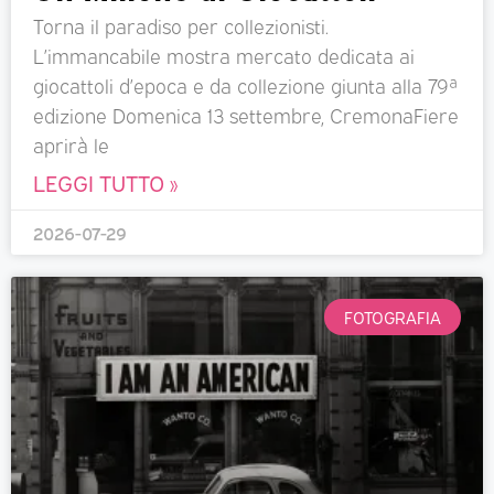
Torna il paradiso per collezionisti.
L’immancabile mostra mercato dedicata ai
giocattoli d’epoca e da collezione giunta alla 79ª
edizione Domenica 13 settembre, CremonaFiere
aprirà le
LEGGI TUTTO »
2026-07-29
FOTOGRAFIA