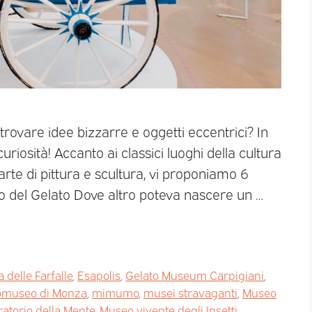
ui trovare idee bizzarre e oggetti eccentrici? In
curiosità! Accanto ai classici luoghi della cultura
rte di pittura e scultura, vi proponiamo 6
o del Gelato Dove altro poteva nascere un …
 delle Farfalle
,
Esapolis
,
Gelato Museum Carpigiani
,
omuseo di Monza
,
mimumo
,
musei stravaganti
,
Museo
atorio della Mente
,
Museo vivente degli Insetti
,