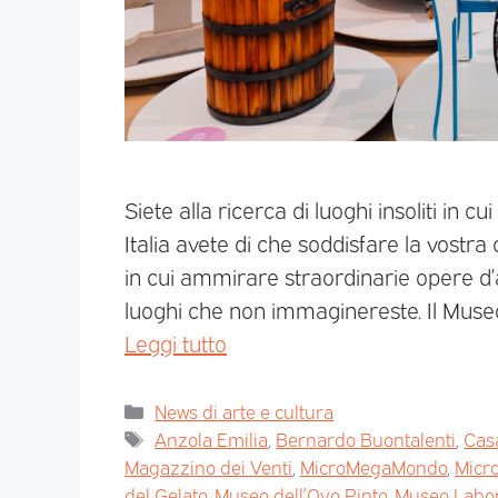
Siete alla ricerca di luoghi insoliti in c
Italia avete di che soddisfare la vostra 
in cui ammirare straordinarie opere d’a
luoghi che non immaginereste. Il Muse
Leggi tutto
News di arte e cultura
Anzola Emilia
,
Bernardo Buontalenti
,
Casa
Magazzino dei Venti
,
MicroMegaMondo
,
Micr
del Gelato
,
Museo dell’Ovo Pinto
,
Museo Labor