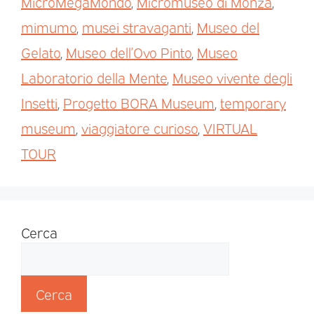
MicroMegaMondo
,
Micromuseo di Monza
,
mimumo
,
musei stravaganti
,
Museo del
Gelato
,
Museo dell’Ovo Pinto
,
Museo
Laboratorio della Mente
,
Museo vivente degli
Insetti
,
Progetto BORA Museum
,
temporary
museum
,
viaggiatore curioso
,
VIRTUAL
TOUR
Cerca
Cerca