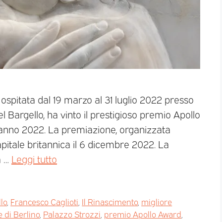
 ospitata dal 19 marzo al 31 luglio 2022 presso
l Bargello, ha vinto il prestigioso premio Apollo
anno 2022. La premiazione, organizzata
capitale britannica il 6 dicembre 2022. La
a …
Leggi tutto
lo
,
Francesco Caglioti
,
Il Rinascimento
,
migliore
 di Berlino
,
Palazzo Strozzi
,
premio Apollo Award
,