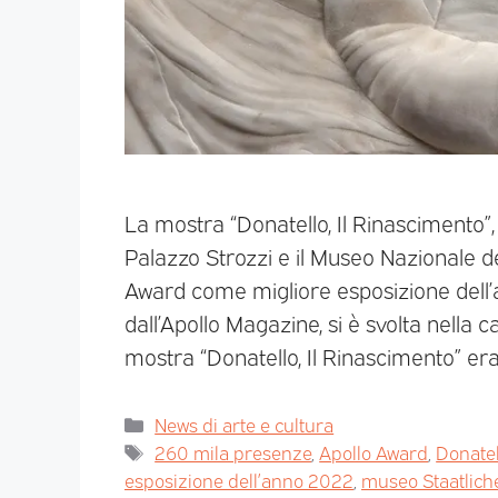
La mostra “Donatello, Il Rinascimento”,
Palazzo Strozzi e il Museo Nazionale de
Award come migliore esposizione dell’
dall’Apollo Magazine, si è svolta nella 
mostra “Donatello, Il Rinascimento” er
News di arte e cultura
260 mila presenze
,
Apollo Award
,
Donatel
esposizione dell’anno 2022
,
museo Staatliche