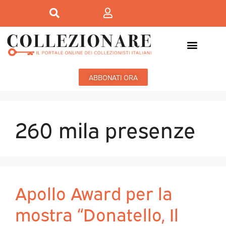
Mostre-Mercato
Mostre d’arte
ABBONATI ORA
260 mila presenze
Apollo Award per la
mostra “Donatello, Il