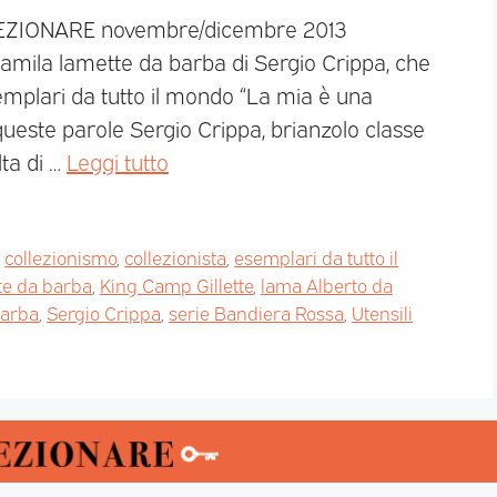
LLEZIONARE novembre/dicembre 2013
amila lamette da barba di Sergio Crippa, che
emplari da tutto il mondo “La mia è una
ueste parole Sergio Crippa, brianzolo classe
lta di …
Leggi tutto
,
collezionismo
,
collezionista
,
esemplari da tutto il
tte da barba
,
King Camp Gillette
,
lama Alberto da
barba
,
Sergio Crippa
,
serie Bandiera Rossa
,
Utensili