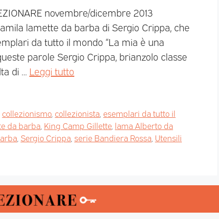
LLEZIONARE novembre/dicembre 2013
amila lamette da barba di Sergio Crippa, che
emplari da tutto il mondo “La mia è una
ueste parole Sergio Crippa, brianzolo classe
lta di …
Leggi tutto
,
collezionismo
,
collezionista
,
esemplari da tutto il
tte da barba
,
King Camp Gillette
,
lama Alberto da
barba
,
Sergio Crippa
,
serie Bandiera Rossa
,
Utensili