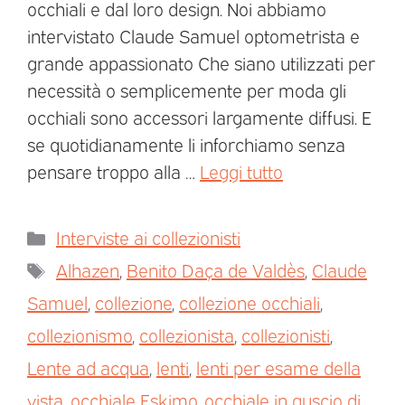
occhiali e dal loro design. Noi abbiamo
intervistato Claude Samuel optometrista e
grande appassionato Che siano utilizzati per
necessità o semplicemente per moda gli
occhiali sono accessori largamente diffusi. E
se quotidianamente li inforchiamo senza
pensare troppo alla …
Leggi tutto
Interviste ai collezionisti
Alhazen
,
Benito Daça de Valdès
,
Claude
Samuel
,
collezione
,
collezione occhiali
,
collezionismo
,
collezionista
,
collezionisti
,
Lente ad acqua
,
lenti
,
lenti per esame della
vista
,
occhiale Eskimo
,
occhiale in guscio di