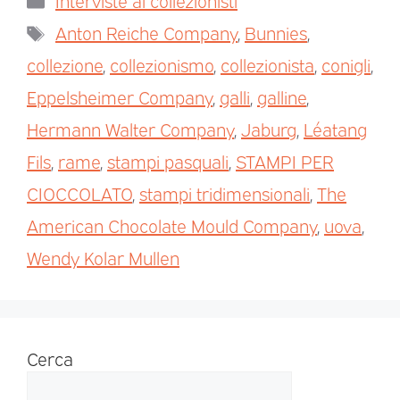
Interviste ai collezionisti
Anton Reiche Company
,
Bunnies
,
collezione
,
collezionismo
,
collezionista
,
conigli
,
Eppelsheimer Company
,
galli
,
galline
,
Hermann Walter Company
,
Jaburg
,
Léatang
Fils
,
rame
,
stampi pasquali
,
STAMPI PER
CIOCCOLATO
,
stampi tridimensionali
,
The
American Chocolate Mould Company
,
uova
,
Wendy Kolar Mullen
Cerca