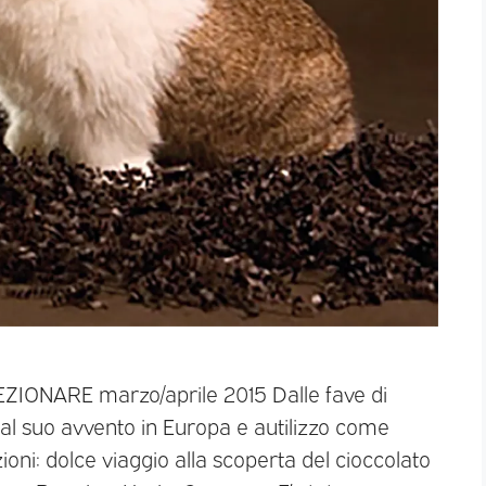
EZIONARE marzo/aprile 2015 Dalle fave di
o al suo avvento in Europa e autilizzo come
zioni: dolce viaggio alla scoperta del cioccolato