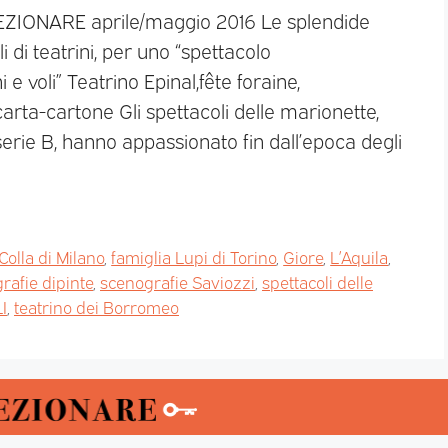
LEZIONARE aprile/maggio 2016 Le splendide
i di teatrini, per uno “spettacolo
 voli” Teatrino Epinal,fête foraine,
carta-cartone Gli spettacoli delle marionette,
erie B, hanno appassionato fin dall’epoca degli
Colla di Milano
,
famiglia Lupi di Torino
,
Giore
,
L’Aquila
,
rafie dipinte
,
scenografie Saviozzi
,
spettacoli delle
I
,
teatrino dei Borromeo