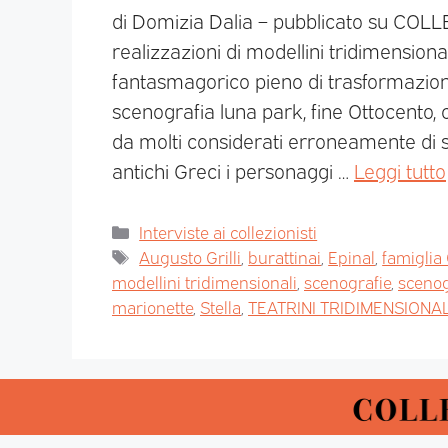
di Domizia Dalia – pubblicato su COL
realizzazioni di modellini tridimensional
fantasmagorico pieno di trasformazioni e
scenografia luna park, fine Ottocento, 
da molti considerati erroneamente di s
antichi Greci i personaggi …
Leggi tutto
Interviste ai collezionisti
Augusto Grilli
,
burattinai
,
Epinal
,
famiglia 
modellini tridimensionali
,
scenografie
,
scenog
marionette
,
Stella
,
TEATRINI TRIDIMENSIONAL